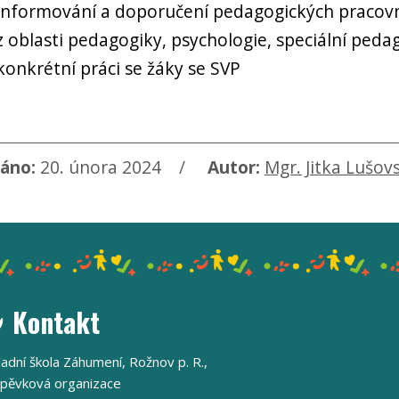
informování a doporučení pedagogických pracovn
z oblasti pedagogiky, psychologie, speciální pe
konkrétní práci se žáky se SVP
áno:
20. února 2024
Autor:
Mgr. Jitka Lušov
Kontakt
ladní škola Záhumení, Rožnov p. R.,
spěvková organizace