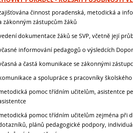
zajišťována činnost poradenská, metodická a i
a zákonným zástupcům žáků
vedení dokumentace žáků se SVP, včetně její prů
včasné informování pedagogů o výsledcích
Dopor
včasná a častá komunikace se zákonnými zástupci
komunikace a spolupráce s pracovníky školského 
metodická pomoc třídním učitelům, asistentce p
asistentce
metodická pomoc třídním učitelům zejména při dia
dotazníků, plánů pedagogické podpory, individuá