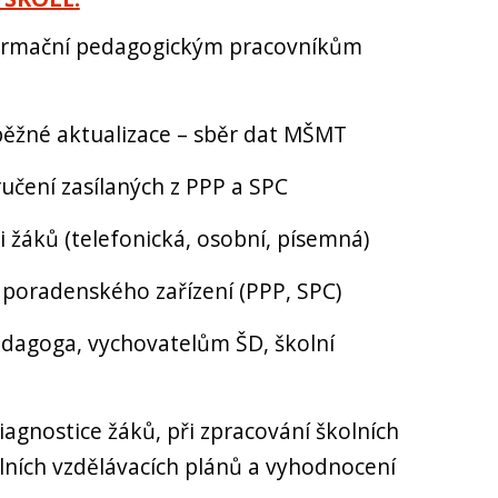
nformační pedagogickým pracovníkům
běžné aktualizace – sběr dat MŠMT
učení
zasílaných z PPP a SPC
 žáků (telefonická, osobní, písemná)
poradenského zařízení (PPP, SPC)
edagoga, vychovatelům ŠD, školní
gnostice žáků, při zpracování školních
lních vzdělávacích plánů a vyhodnocení