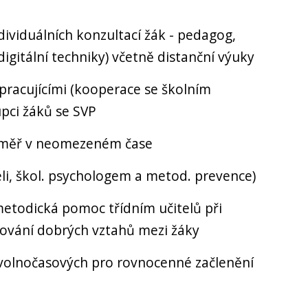
dividuálních konzultací žák - pedagog,
gitální techniky) včetně distanční výuky
racujícími (kooperace se školním
upci žáků se SVP
éměř v neomezeném čase
eli, škol. psychologem a metod. prevence)
metodická pomoc třídním učitelů při
ování dobrých vztahů mezi žáky
volnočasových pro rovnocenné začlenění