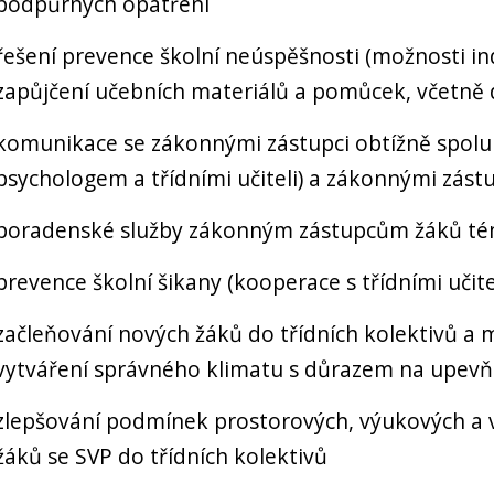
podpůrných opatření
řešení prevence školní neúspěšnosti (možnosti in
zapůjčení učebních materiálů a pomůcek, včetně di
komunikace se zákonnými zástupci obtížně spolup
psychologem a třídními učiteli) a zákonnými zást
poradenské služby zákonným zástupcům žáků t
prevence školní šikany (kooperace s třídními učit
začleňování nových žáků do třídních kolektivů a 
vytváření správného klimatu s důrazem na upevň
zlepšování podmínek prostorových, výukových a 
žáků se SVP do třídních kolektivů