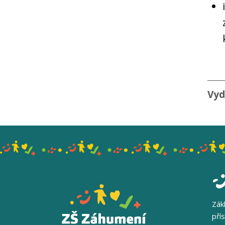
Vyd
Zák
pří