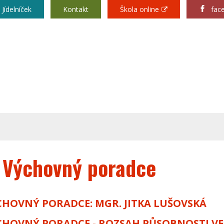
Jídelníček
Kontakt
Škola online
fac
 pod Radhoštěm
Výchovný poradce
CHOVNÝ PORADCE: MGR. JITKA LUŠOVSKÁ
CHOVNÝ PORADCE - ROZSAH PŮSOBNOSTI VE 