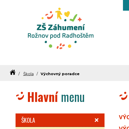
Základní škola Záhumení Rožnov
Škola
Výchovný poradce
Hlavní
menu
VÝ
ŠKOLA
VÝ